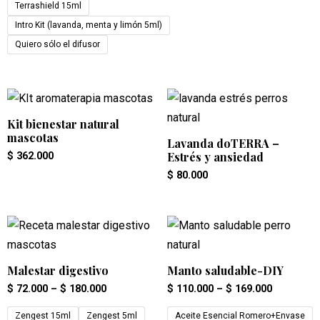
Terrashield 15ml
Intro Kit (lavanda, menta y limón 5ml)
Quiero sólo el difusor
Kit bienestar natural
mascotas
Lavanda doTERRA –
Estrés y ansiedad
$
362.000
$
80.000
Malestar digestivo
Manto saludable-DIY
$
72.000
–
$
180.000
$
110.000
–
$
169.000
Zengest 15ml
Zengest 5ml
Aceite Esencial Romero+Envase