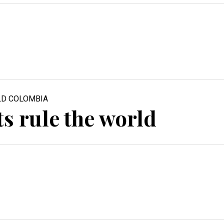
0.
ts rule the world
0.