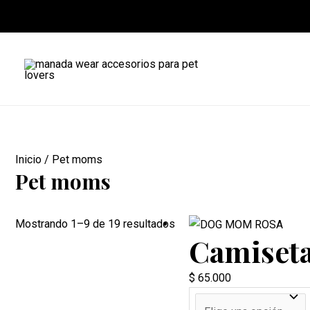
Ir
al
contenido
Inicio
/ Pet moms
Pet moms
Sorted
Mostrando 1–9 de 19 resultados
Camiset
by
popularity
$
65.000