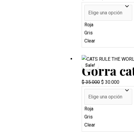
price
price
was:
is:
$ 35.000.
$ 30.00
Roja
Gris
Clear
Gorra ca
Sale!
Original
Current
$
35.000
$
30.000
price
price
was:
is:
$ 35.000.
$ 30.00
Roja
Gris
Clear