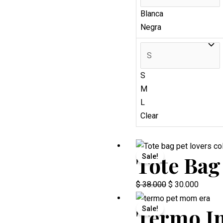
Blanca
Negra
S
M
L
Clear
Tote Bag
Sale!
Original
Current
$
38.000
$
30.000
price
price
Termo I
Sale!
was:
is: