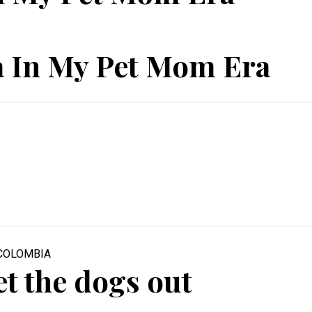
0.
 In My Pet Mom Era
0.
et the dogs out