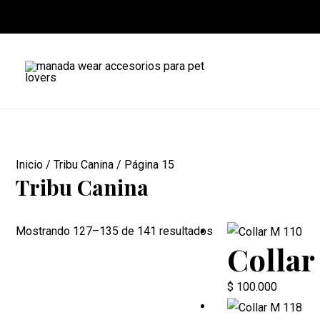
Ir
al
contenido
Inicio
/
Tribu Canina
/ Página 15
Tribu Canina
Sorted
Mostrando 127–135 de 141 resultados
Collar
by
popularity
$
100.000