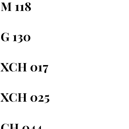
 M 118
 G 130
 XCH 017
 XCH 025
 CH 044