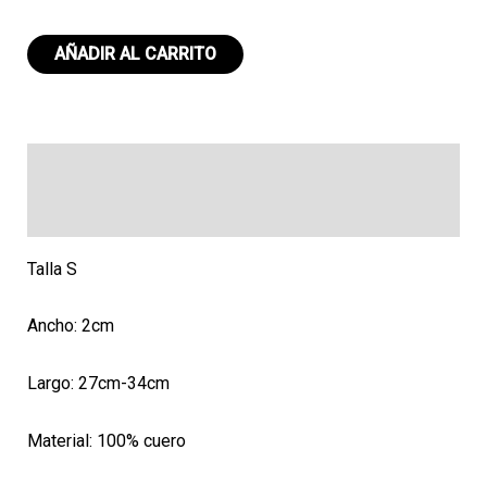
Collar
AÑADIR AL CARRITO
CH
061
cantidad
Descripción
Valoraciones (0)
Talla S
Ancho: 2cm
Largo: 27cm-34cm
Material: 100% cuero