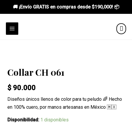
🚚 ¡Envío GRATIS en compras desde
$190,000
! 📦
Ir
al
MAIN
contenido
MENU
Collar CH 061
$
90.000
Diseños únicos llenos de color para tu peludo 🌈 Hecho
en 100% cuero, por manos artesanas en México 🇲🇽
Disponibilidad:
1 disponibles