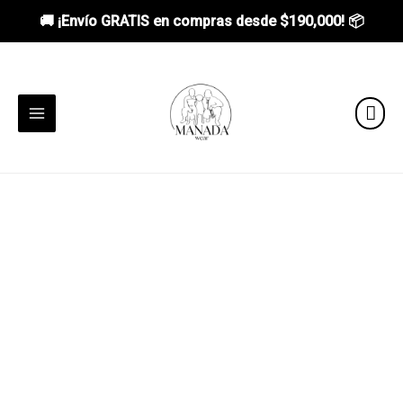
🚚 ¡Envío GRATIS en compras desde
$190,000
! 📦
Ir
al
contenido
MAIN
MENU