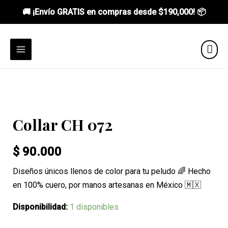
🚚 ¡Envío GRATIS en compras desde
$190,000
! 📦
Ir
al
MAIN
contenido
MENU
Collar CH 072
$
90.000
Diseños únicos llenos de color para tu peludo 🌈 Hecho
en 100% cuero, por manos artesanas en México 🇲🇽
Disponibilidad:
1 disponibles