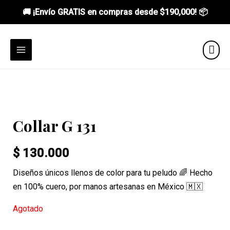
🚚 ¡Envío GRATIS en compras desde
$190,000
! 📦
Ir
al
MAIN
contenido
MENU
Collar G 131
$
130.000
Diseños únicos llenos de color para tu peludo 🌈 Hecho
en 100% cuero, por manos artesanas en México 🇲🇽
Agotado