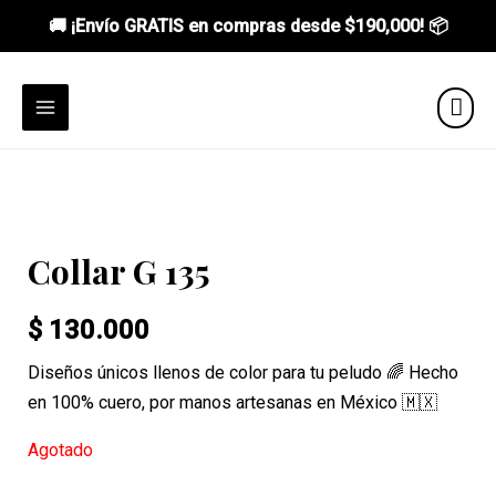
🚚 ¡Envío GRATIS en compras desde
$190,000
! 📦
Ir
al
MAIN
contenido
MENU
Collar G 135
$
130.000
Diseños únicos llenos de color para tu peludo 🌈 Hecho
en 100% cuero, por manos artesanas en México 🇲🇽
Agotado