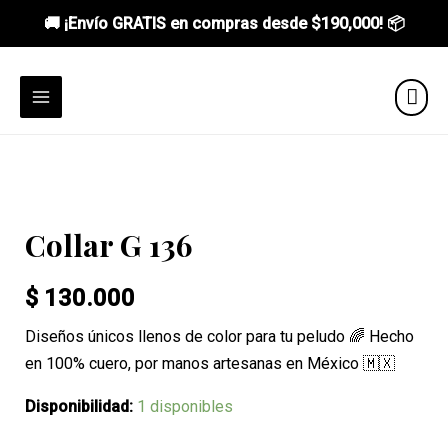
🚚 ¡Envío GRATIS en compras desde
$190,000
! 📦
Ir
al
MAIN
contenido
MENU
Collar G 136
$
130.000
Diseños únicos llenos de color para tu peludo 🌈 Hecho
en 100% cuero, por manos artesanas en México 🇲🇽
Disponibilidad:
1 disponibles