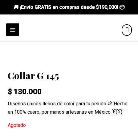
🚚 ¡Envío GRATIS en compras desde
$190,000
! 📦
Ir
al
MAIN
contenido
MENU
Collar G 145
$
130.000
Diseños únicos llenos de color para tu peludo 🌈 Hecho
en 100% cuero, por manos artesanas en México 🇲🇽
Agotado