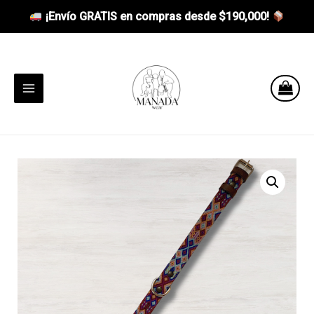
¡Envío GRATIS en compras desde
$190,000
!
Ir
al
contenido
MAIN
MENU