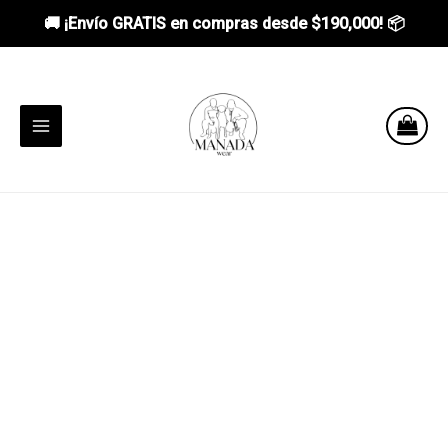
🚚 ¡Envío GRATIS en compras desde
$190,000
! 📦
Ir
al
contenido
MAIN
MENU