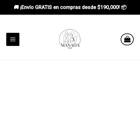
🚚 ¡Envío GRATIS en compras desde
$190,000
! 📦
Ir
al
contenido
MAIN
MENU